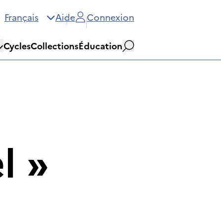
Français
Aide
Connexion
Cycles
Collections
Éducation
Rechercher
l
»