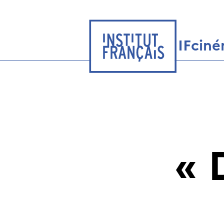
IFcin
«