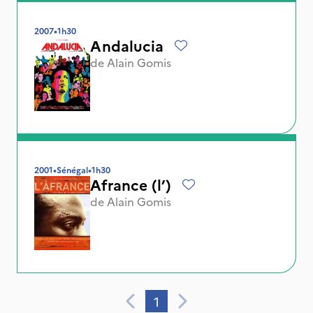
2007
•
1h30
Andalucia
de
Alain Gomis
2001
•
Sénégal
•
1h30
Afrance (l’)
de
Alain Gomis
1