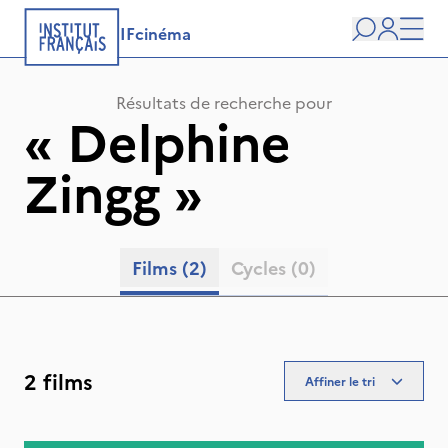
IFcinéma
Recherche
user
Men
Résultats de recherche pour
«
Delphine
Zingg
»
Films
(2)
Cycles
(0)
2 films
Affiner le tri