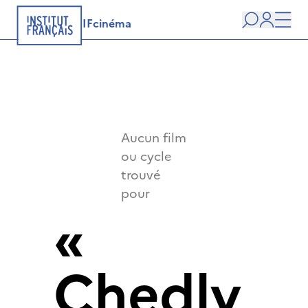
IFcinéma
Recherche
user
Men
Aucun film
ou cycle
trouvé
pour
«
Chedly