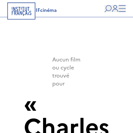
IFcinéma
Recherche
user
Men
Aucun film
ou cycle
trouvé
pour
«
Charles