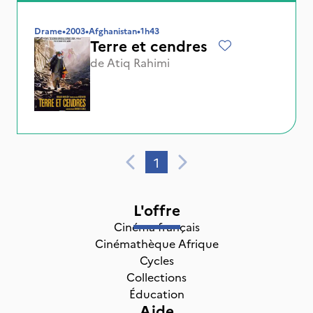
Drame
•
2003
•
Afghanistan
•
1h43
Terre et cendres
de
Atiq Rahimi
1
L'offre
Cinéma français
Cinémathèque Afrique
Cycles
Collections
Éducation
Aide