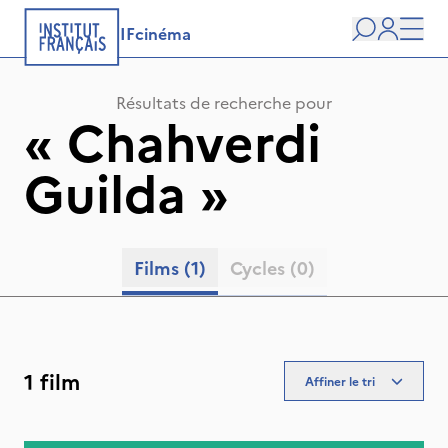
IFcinéma
Recherche
user
Men
Résultats de recherche pour
«
Chahverdi
Guilda
»
Films
(1)
Cycles
(0)
1 film
Affiner le tri