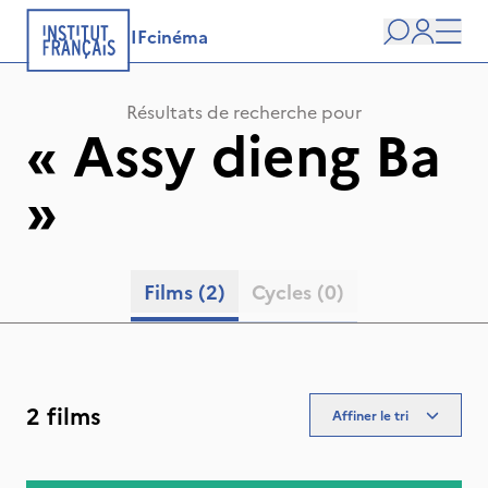
IFcinéma
Recherche
user
Men
Résultats de recherche pour
«
Assy dieng Ba
»
Films
(2)
Cycles
(0)
2 films
Affiner le tri