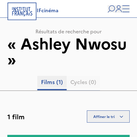
IFcinéma
Recherche
user
Men
Résultats de recherche pour
«
Ashley Nwosu
»
Films
(1)
Cycles
(0)
1 film
Affiner le tri