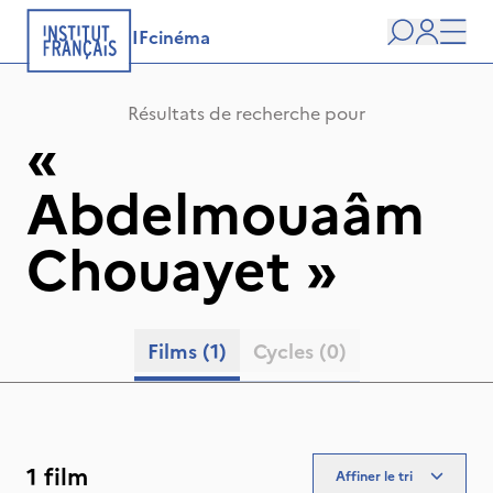
IFcinéma
Recherche
user
Men
Résultats de recherche pour
«
Abdelmouaâm
Chouayet
»
Films
(1)
Cycles
(0)
1 film
Affiner le tri