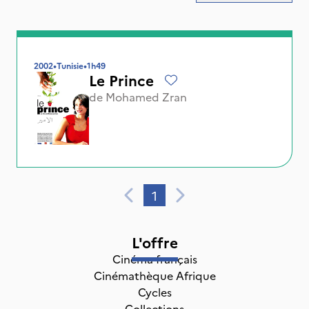
2002
•
Tunisie
•
1h49
Le Prince
de
Mohamed Zran
1
L'offre
Cinéma français
Cinémathèque Afrique
Cycles
Collections