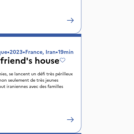
io c’est l’art de vivre passionnément.
que
•
2023
•
France, Iran
•
19min
 friend's house
es, se lancent un défi très périlleux
 non seulement de très jeunes
ut iraniennes avec des familles