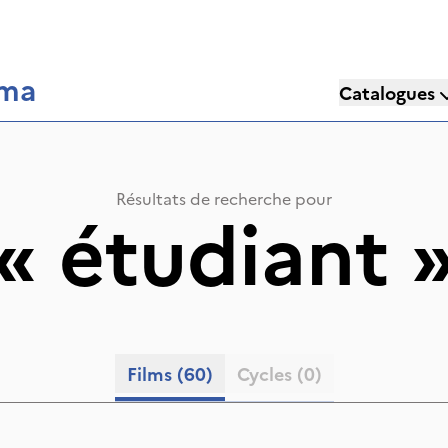
éma
Catalogues
Résultats de recherche pour
«
étudiant
Films
(60)
Cycles
(0)