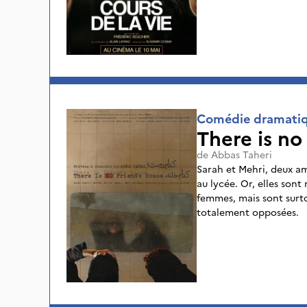
l’art d’écrire un scénar
Comédie dramati
There is no
de
Abbas Taheri
Sarah et Mehri, deux ami
au lycée. Or, elles sont
femmes, mais sont surto
totalement opposées.