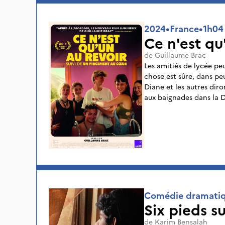
2024
•
France
•
1h04
Ce n'est qu
de
Guillaume Brac
Les amitiés de lycée peu
chose est sûre, dans pe
Diane et les autres dir
aux baignades dans la 
Louison coupera ses drea
Pour certaines d’entre el
ça fait encore plus mal
Comédie dramati
Six pieds s
de
Karim Bensalah