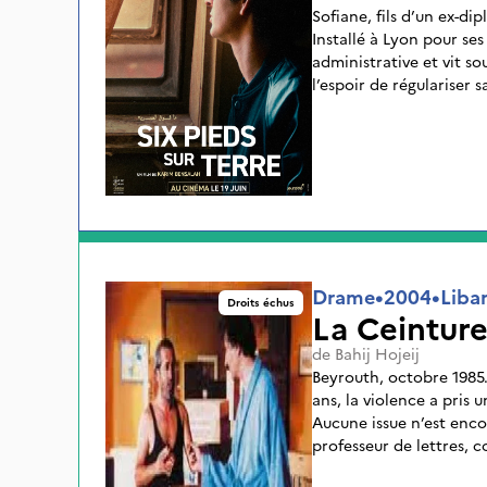
Sofiane, fils d’un ex-d
Installé à Lyon pour ses
administrative et vit s
l’espoir de régulariser s
pour des pompes funèbre
rencontres et son emplo
parcours initiatique qui
identité et passer peu à
Drame
•
2004
•
Liba
Droits échus
La Ceinture
de
Bahij Hojeij
Beyrouth, octobre 1985.
ans, la violence a pris
Aucune issue n’est enco
professeur de lettres, 
La Peste d’Albert Camu