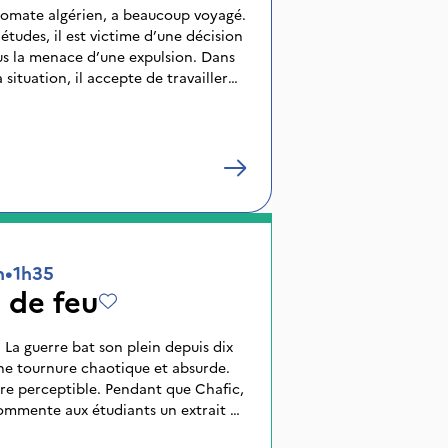
iplomate algérien, a beaucoup voyagé.
 études, il est victime d’une décision
ous la menace d’une expulsion. Dans
a situation, il accepte de travailler
s musulmanes. Entre les fêtes, les
i, Sofiane va se découvrir dans un
 le conduira à construire sa propre
 peu vers l’âge adulte.
n
•
1h35
 de feu
 La guerre bat son plein depuis dix
 une tournure chaotique et absurde.
re perceptible. Pendant que Chafic,
commente aux étudiants un extrait de
s, un bombardement aveugle et