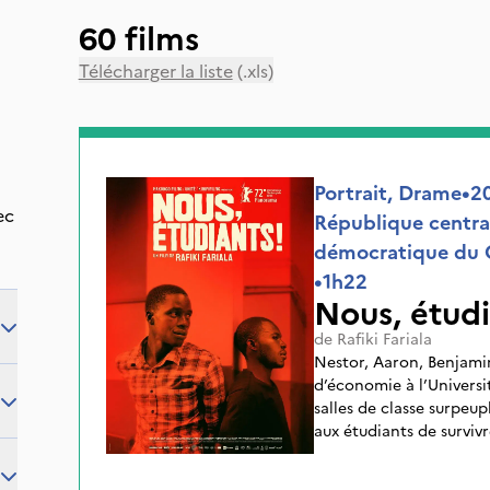
60 films
Télécharger la liste
(.xls)
Portrait, Drame
•
2
ec
République centra
démocratique du 
•
1h22
Nous, étudi
de
Rafiki Fariala
Nestor, Aaron, Benjamin
d’économie à l’Universi
salles de classe surpeup
aux étudiants de survivr
Rafiki nous montre ce qu
République centrafricai