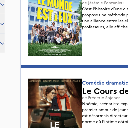
de
Jérémie Fontanieu
C’est l’histoire d’une c
propose une méthode pé
une alliance entre les él
professeurs, elle affich
depuis cinq ans.
Comédie dramati
Le Cours de
de
Frédéric Sojcher
Noémie, scénariste exp
premier amour de jeunes
est désormais directeur
norme où l’intime côtoie 
la fiction, Noémie va a