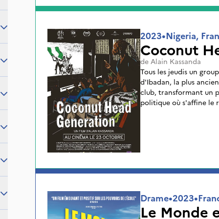
continuent de rêver à u
2023
•
Nigeria, Fra
Coconut He
de
Alain Kassanda
Tous les jeudis un group
d'Ibadan, la plus ancie
club, transformant un 
politique où s'affine le
critique.
Drame
•
2023
•
Fran
Le Monde e