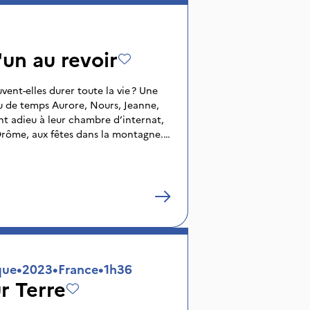
'un au revoir
vent-elles durer toute la vie ? Une
u de temps Aurore, Nours, Jeanne,
ont adieu à leur chambre d’internat,
Drôme, aux fêtes dans la montagne.
ds et la petite famille éclatera.
les, ce n’est pas la première fois et
…
que
•
2023
•
France
•
1h36
ur Terre