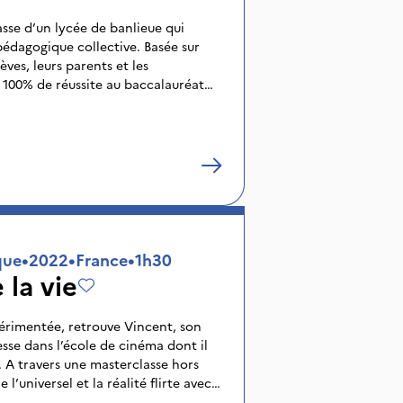
lasse d’un lycée de banlieue qui
dagogique collective. Basée sur
èves, leurs parents et les
e 100% de réussite au baccalauréat
que
•
2022
•
France
•
1h30
 la vie
érimentée, retrouve Vincent, son
se dans l’école de cinéma dont il
. A travers une masterclasse hors
l’universel et la réalité flirte avec
pprendre à Vincent et ses élèves que