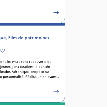
té. Chafic et quelques étudiants se
ite chambre souterraine. Pendant
ntinue, Chafic flirte avec une
tte rencontre, quoique éphémère,
e, Film de patrimoine
•
e
nt les murs sont recouverts de
s jeunes gens étudient la pensée
r leader, Véronique, propose au
ne personnalité. Réalisé un an avant
68, la Chinoise est considéré comme