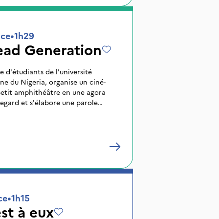
n avenir meilleur pour leur pays.
nce
•
1h29
ad Generation
e d'étudiants de l'université
nne du Nigeria, organise un ciné-
petit amphithéâtre en une agora
 regard et s'élabore une parole
ce
•
1h15
st à eux