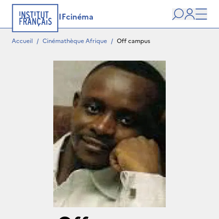
IFcinéma
Recherche
user
Men
Accueil
/
Cinémathèque Afrique
/
Off campus