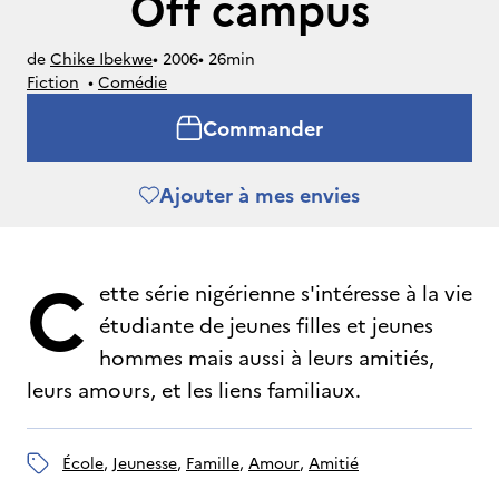
Off campus
de
Chike Ibekwe
• 
2006
• 
26min
Fiction
• 
Comédie
Commander
Ajouter à mes envies
C
ette série nigérienne s'intéresse à la vie
étudiante de jeunes filles et jeunes
hommes mais aussi à leurs amitiés,
leurs amours, et les liens familiaux.
école
, 
jeunesse
, 
famille
, 
amour
, 
amitié