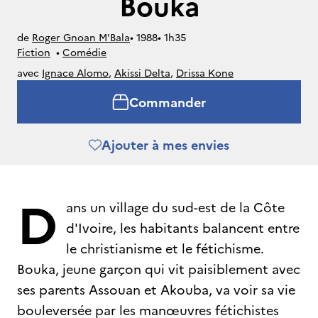
Bouka
de
Roger Gnoan M'Bala
• 
1988
• 
1h35
Fiction
• 
Comédie
avec
Ignace Alomo
,
Akissi Delta
,
Drissa Kone
Commander
Ajouter à mes envies
D
ans un village du sud-est de la Côte
d'Ivoire, les habitants balancent entre
le christianisme et le fétichisme.
Bouka, jeune garçon qui vit paisiblement avec
ses parents Assouan et Akouba, va voir sa vie
bouleversée par les manœuvres fétichistes