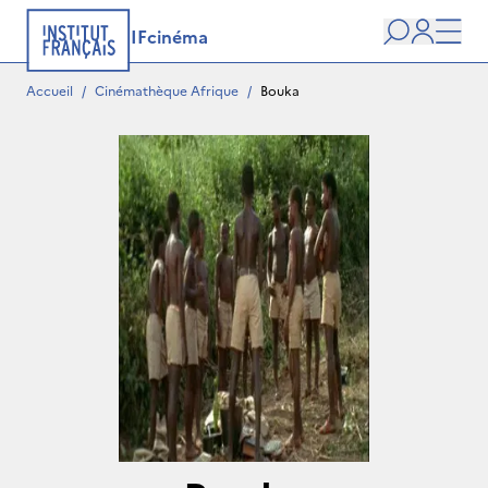
IFcinéma
Recherche
user
Men
Accueil
/
Cinémathèque Afrique
/
Bouka