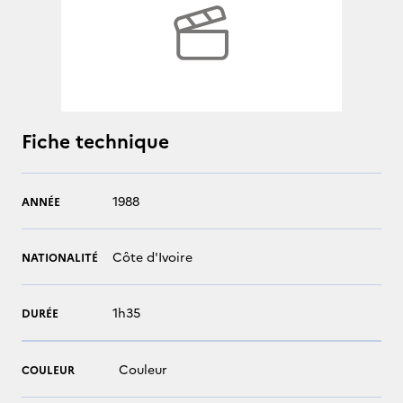
Fiche technique
1988
ANNÉE
Côte d'Ivoire
NATIONALITÉ
1h35
DURÉE
Couleur
COULEUR