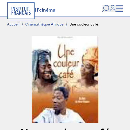
IFcinéma
Recherche
user
Men
Accueil
/
Cinémathèque Afrique
/
Une couleur café