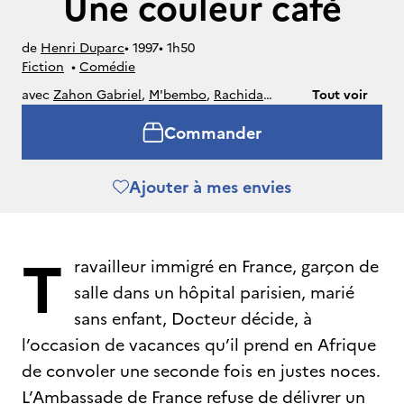
Une couleur café
de
Henri Duparc
• 
1997
• 
1h50
Fiction
• 
Comédie
avec
Zahon Gabriel
,
M'bembo
,
Rachida
Tout voir
Brakni
,
Jean-Marie Adiafi
Commander
Ajouter à mes envies
T
ravailleur immigré en France, garçon de
salle dans un hôpital parisien, marié
sans enfant, Docteur décide, à
l’occasion de vacances qu’il prend en Afrique
de convoler une seconde fois en justes noces.
L’Ambassade de France refuse de délivrer un