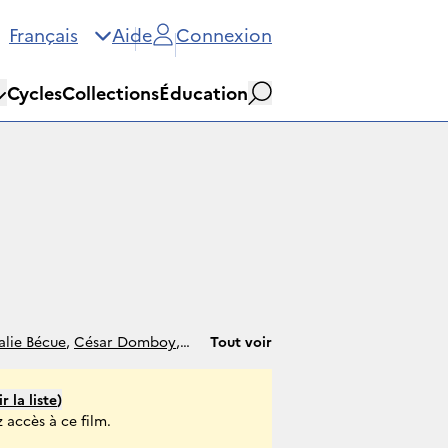
Français
Aide
Connexion
Cycles
Collections
Éducation
Rechercher
lie Bécue
,
César Domboy
,
Tout voir
r la liste
)
 accès à ce film.