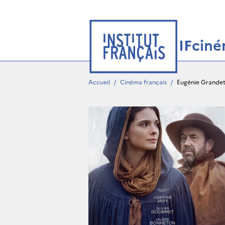
IFcin
Accueil
/
Cinéma français
/
Eugénie Grande