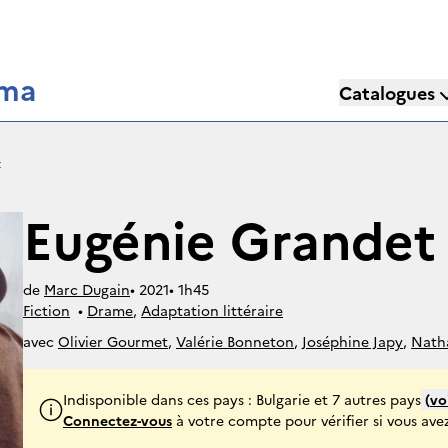
éma
Catalogues
t
Eugénie Grandet
de
Marc Dugain
• 
2021
• 
1h45
Fiction
• 
Drame
, 
Adaptation littéraire
avec
Olivier Gourmet
,
Valérie Bonneton
,
Joséphine Japy
,
Natha
François Marthouret
Indisponible dans ces pays : Bulgarie et 7 autres pays
(
voi
Connectez-vous
à votre compte pour vérifier si vous avez