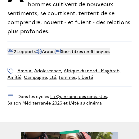
hommes cultivent de nouveaux
sentiments, se courtisent, tentent de se
comprendre, nouent - et fuient - des relations
plus profondes.
2 supports
Arabe
Sous-titres en 6 langues
amour
, 
adolescence
, 
Afrique du nord - Maghreb
, 
amitié
, 
campagne
, 
été
, 
Femmes
, 
liberté
Dans les cycles
La Quinzaine des cinéastes
, 
Saison Méditerranée 2026
 et 
L'été au cinéma 