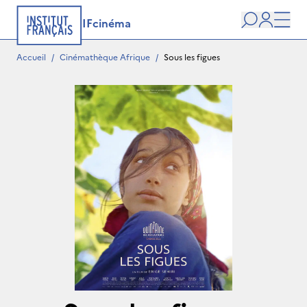
IFcinéma
Recherche
user
Men
Accueil
/
Cinémathèque Afrique
/
Sous les figues