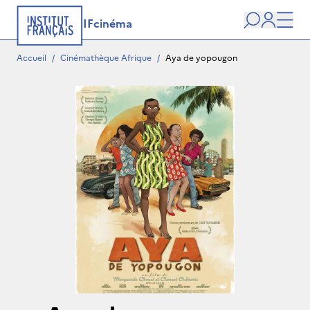
IFcinéma
Recherche
user
Men
Accueil
/
Cinémathèque Afrique
/
Aya de yopougon