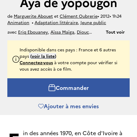
Aya de yopougon
de
Marguerite Abouet
et
Clément Oubrerie
• 
2012
• 
1h24
Animation
• 
Adaptation littéraire
, 
Jeune public
avec
Eriq Ebouaney
,
Aïssa Maïga
,
Diouc
Tout voir
Koma
,
Tatiana Rojo
,
Jacky Ido
,
Pascal
N'Zonzi
,
Atou Ecaré
,
Tella Kpomahou
,
Emil
Indisponible dans ces pays : France et 6 autres
Abossolo-Mbo
,
Claudia Tagbo
,
Sabine
pays
(
voir la liste
)
Pakora
,
Jean-Baptiste Anoumon
,
Mokobé
,
Connectez-vous
à votre compte pour vérifier si
Corinne Haccandy
,
François " Jack " Mobio
,
vous avez accès à ce film.
Binda Ngazolo
,
Angelin N'gbandjui
,
Nina
N'gbandjui
,
Ernest Odje
,
Marina Kouame
,
Marguerite Abouet
,
Djédjé Apali
Commander
Ajouter à mes envies
in des années 1970, en Côte d'Ivoire à