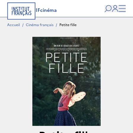
IFcinéma
Recherche
user
Men
Accueil
/
Cinéma français
/
Petite fille