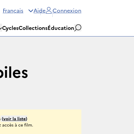
Français
Aide
Connexion
Cycles
Collections
Éducation
Rechercher
iles
s
(
voir la liste
)
 accès à ce film.