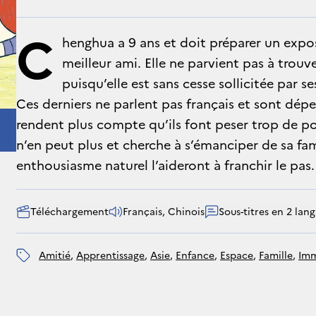
C
henghua a 9 ans et doit préparer un expo
meilleur ami. Elle ne parvient pas à trouv
puisqu’elle est sans cesse sollicitée par 
Ces derniers ne parlent pas français et sont dépen
rendent plus compte qu’ils font peser trop de p
n’en peut plus et cherche à s’émanciper de sa fam
enthousiasme naturel l’aideront à franchir le pas.
Téléchargement
Français, Chinois
Sous-titres en 2 lan
amitié
, 
apprentissage
, 
Asie
, 
enfance
, 
espace
, 
famille
, 
im