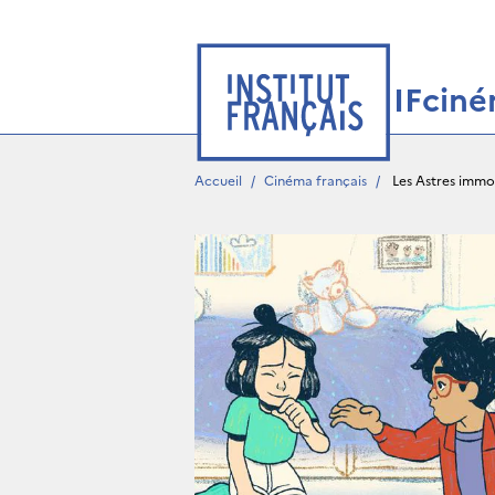
IFcin
Accueil
/
Cinéma français
/
 Les Astres immo