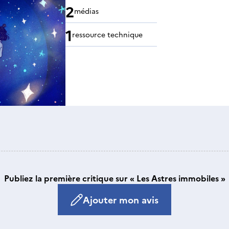
2
médias
1
ressource technique
Publiez la première critique sur « Les Astres immobiles »
Ajouter mon avis