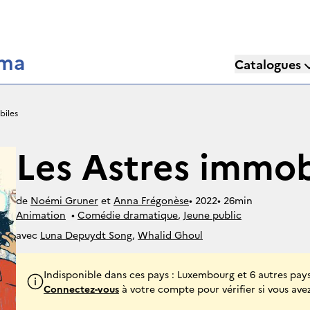
éma
Catalogues
biles
Les Astres immob
de
Noémi Gruner
et
Anna Frégonèse
• 
2022
• 
26min
Animation
• 
Comédie dramatique
, 
Jeune public
avec
Luna Depuydt Song
,
Whalid Ghoul
Indisponible dans ces pays : Luxembourg et 6 autres pay
Connectez-vous
à votre compte pour vérifier si vous avez