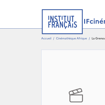
IFcin
Accueil
/
Cinémathèque Afrique
/
La Grenoui