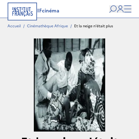
IFcinéma
Recherche
user
Men
Accueil
/
Cinémathèque Afrique
/
Et la neige n'était plus