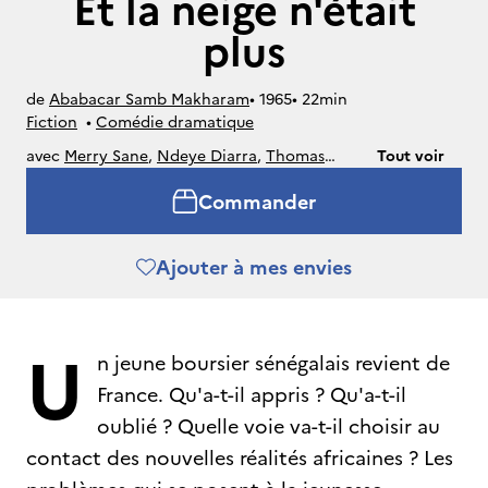
Et la neige n'était
plus
de
Ababacar Samb Makharam
• 
1965
• 
22min
Fiction
• 
Comédie dramatique
avec
Merry Sane
,
Ndeye Diarra
,
Thomas
Tout voir
Coulibaly
,
Fatoumata Sankon
,
Modou Sene
Commander
Ajouter à mes envies
U
n jeune boursier sénégalais revient de
France. Qu'a-t-il appris ? Qu'a-t-il
oublié ? Quelle voie va-t-il choisir au
contact des nouvelles réalités africaines ? Les