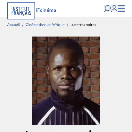
IFcinéma
Recherche
user
Men
Accueil
/
Cinémathèque Afrique
/
Lunettes noires