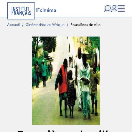
IFcinéma
Recherche
user
Men
Accueil
/
Cinémathèque Afrique
/
Poussières de ville