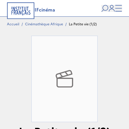
IFcinéma
Recherche
user
Men
Accueil
/
Cinémathèque Afrique
/
La Petite vie (1/2)