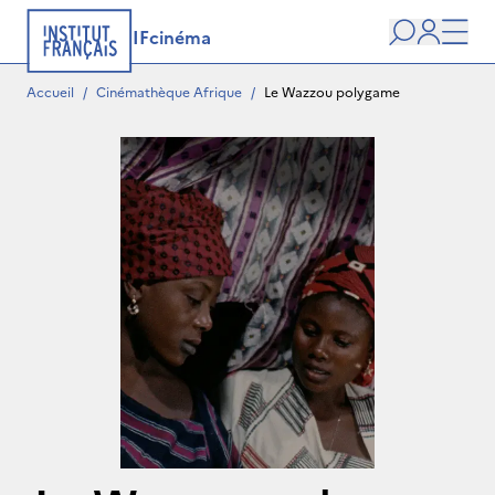
IFcinéma
Recherche
user
Men
Accueil
/
Cinémathèque Afrique
/
Le Wazzou polygame