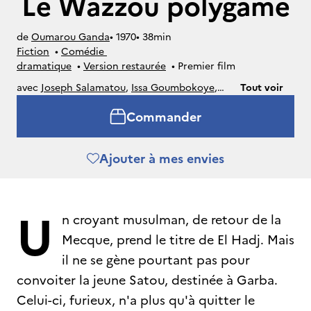
Le Wazzou polygame
de
Oumarou Ganda
• 
1970
• 
38min
Fiction
• 
Comédie 
dramatique
• 
Version restaurée
• 
Premier film
avec
Joseph Salamatou
,
Issa Goumbokoye
,
Tout voir
Dia Lam
,
Zalika Souley
Commander
Ajouter à mes envies
U
n croyant musulman, de retour de la
Mecque, prend le titre de El Hadj. Mais
il ne se gène pourtant pas pour
convoiter la jeune Satou, destinée à Garba.
Celui-ci, furieux, n'a plus qu'à quitter le