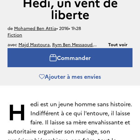
Hedi, un vent de
liberte
de
Mohamed Ben Attia
• 
2016
• 
1h28
Fiction
avec
Majd Mastoura
,
Rym Ben Messaoud
,
Tout voir
Sabah Bouzouita
,
Hakim Boumsaoudi
,
Omnia
Commander
Ben Ghali
,
Arwa Ben Smail
Ajouter à mes envies
H
edi est un jeune homme sans histoire.
Indifférent à ce qui l'entoure, il laisse
faire. Il laisse sa mère envahissante et
autoritaire organiser son mariage, son