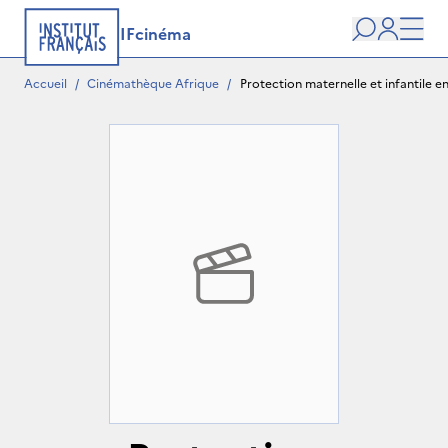
IFcinéma
Recherche
user
Men
Accueil
/
Cinémathèque Afrique
/
Protection maternelle et infantile e