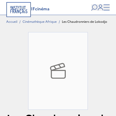
IFcinéma
Recherche
user
Men
Accueil
/
Cinémathèque Afrique
/
Les Chaudronniers de Lokodjo