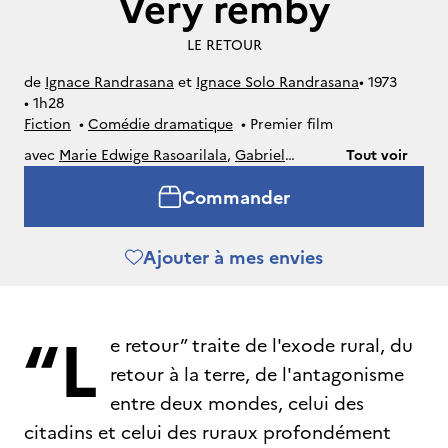
Very remby
LE RETOUR
de
Ignace Randrasana
et
Ignace Solo Randrasana
• 
1973
• 
1h28
Fiction
• 
Comédie dramatique
• 
Premier film
avec
Marie Edwige Rasoarilala
,
Gabriel
Tout voir
Rakotomavo
,
André Rakotondranera
,
Commander
Georges Rakotondramora
,
Nivo Harimalala
Ajouter à mes envies
“L
e retour” traite de l'exode rural, du
retour à la terre, de l'antagonisme
entre deux mondes, celui des
citadins et celui des ruraux profondément