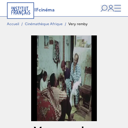
IFcinéma
Recherche
user
Men
Accueil
/
Cinémathèque Afrique
/
Very remby