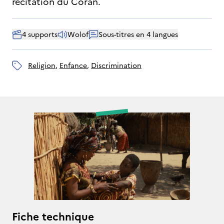
récitation du Coran.
4 supports
Wolof
Sous-titres en 4 langues
religion
, 
enfance
, 
discrimination
Fiche technique