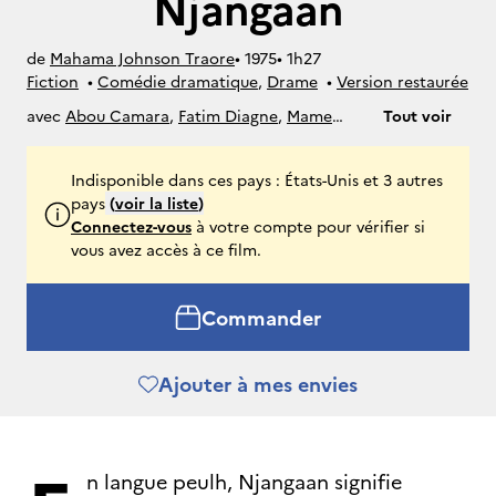
Njangaan
de
Mahama Johnson Traore
• 
1975
• 
1h27
Fiction
• 
Comédie dramatique
, 
Drame
• 
Version restaurée
avec
Abou Camara
,
Fatim Diagne
,
Mame
Tout voir
N'Diaye
,
Bassirou Kane
,
Mody Gueye
Indisponible dans ces pays : États-Unis et 3 autres
pays
(
voir la liste
)
Connectez-vous
à votre compte pour vérifier si
vous avez accès à ce film.
Commander
Ajouter à mes envies
n langue peulh, Njangaan signifie