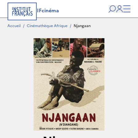
IFcinéma
Recherche
user
Men
Accueil
/
Cinémathèque Afrique
/
Njangaan