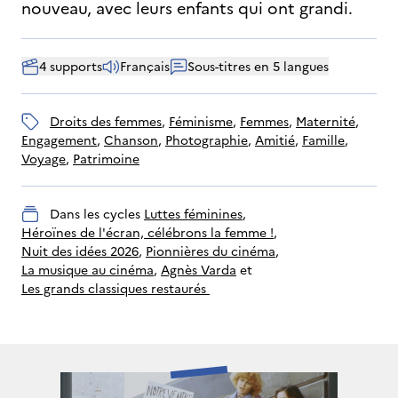
nouveau, avec leurs enfants qui ont grandi.
4 supports
Français
Sous-titres en 5 langues
droits des femmes
, 
féminisme
, 
Femmes
, 
maternité
, 
engagement
, 
chanson
, 
photographie
, 
amitié
, 
famille
, 
voyage
, 
patrimoine
Dans les cycles
Luttes féminines
, 
Héroïnes de l'écran, célébrons la femme !
, 
Nuit des idées 2026
, 
Pionnières du cinéma
, 
La musique au cinéma
, 
Agnès Varda
 et 
Les grands classiques restaurés 