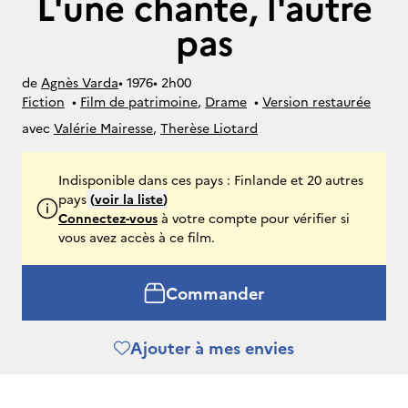
L'une chante, l'autre
pas
de
Agnès Varda
• 
1976
• 
2h00
Fiction
• 
Film de patrimoine
, 
Drame
• 
Version restaurée
avec
Valérie Mairesse
,
Therèse Liotard
Indisponible dans ces pays : Finlande et 20 autres
pays
(
voir la liste
)
Connectez-vous
à votre compte pour vérifier si
vous avez accès à ce film.
Commander
Ajouter à mes envies