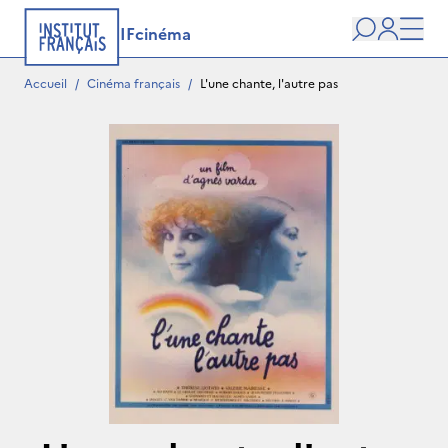
IFcinéma
Recherche
user
Men
Accueil
/
Cinéma français
/
L'une chante, l'autre pas