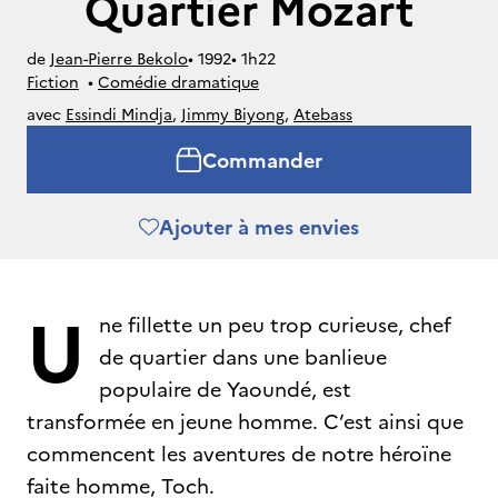
Quartier Mozart
de
Jean-Pierre Bekolo
• 
1992
• 
1h22
Fiction
• 
Comédie dramatique
avec
Essindi Mindja
,
Jimmy Biyong
,
Atebass
Commander
Ajouter à mes envies
U
ne fillette un peu trop curieuse, chef
de quartier dans une banlieue
populaire de Yaoundé, est
transformée en jeune homme. C’est ainsi que
commencent les aventures de notre héroïne
faite homme, Toch.