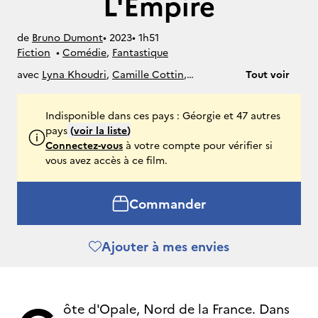
L'Empire
de
Bruno Dumont
• 
2023
• 
1h51
Fiction
• 
Comédie
, 
Fantastique
avec
Lyna Khoudri
,
Camille Cottin
,
Tout voir
Anamaria Vartolomei
,
Fabrice Luchini
Indisponible dans ces pays : Géorgie et 47 autres
pays
(
voir la liste
)
Connectez-vous
à votre compte pour vérifier si
vous avez accès à ce film.
Commander
Ajouter à mes envies
ôte d'Opale, Nord de la France. Dans