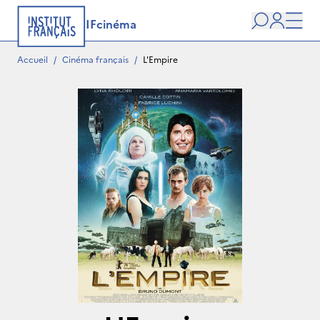
IFcinéma
Recherche
user
Men
Accueil
/
Cinéma français
/
L'Empire