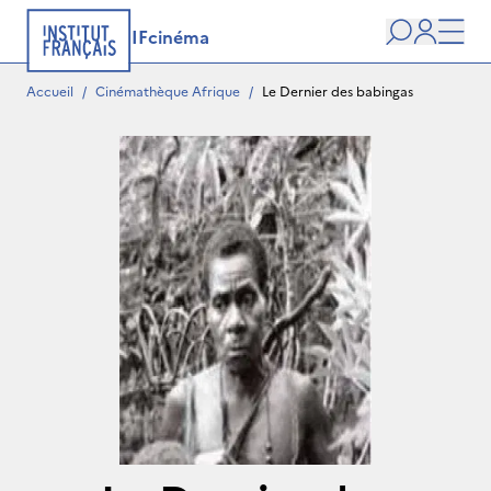
IFcinéma
Recherche
user
Men
Accueil
/
Cinémathèque Afrique
/
Le Dernier des babingas