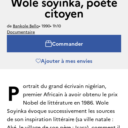
Wole soyinka, poète
citoyen
de
Bankole Bello
• 
1990
• 
1h10
Documentaire
Commander
Ajouter à mes envies
P
ortrait du grand écrivain nigérian,
premier Africain à avoir obtenu le prix
Nobel de littérature en 1986. Wole
Soyinka évoque successivement les sources
de son inspiration littéraire (sa ville natale :
Aké, le village de son père : Isara), comment il