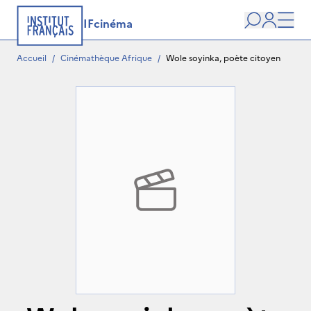
IFcinéma
Recherche
user
Men
Accueil
/
Cinémathèque Afrique
/
Wole soyinka, poète citoyen