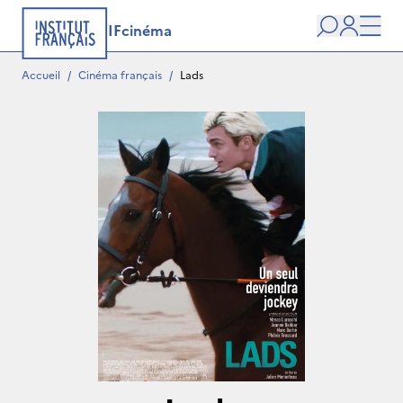
IFcinéma
Recherche
user
Men
Accueil
/
Cinéma français
/
Lads