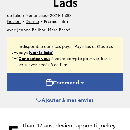
Lads
de
Julien Menanteau
• 
2024
• 
1h30
Fiction
• 
Drame
• 
Premier film
avec
Jeanne Balibar
,
Marc Barbé
Indisponible dans ces pays : Pays-Bas et 6 autres
pays
(
voir la liste
)
Connectez-vous
à votre compte pour vérifier si
vous avez accès à ce film.
Commander
Ajouter à mes envies
than, 17 ans, devient apprenti-jockey