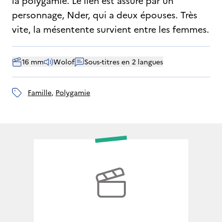
la polygamie. Le lien est assuré par un
personnage, Nder, qui a deux épouses. Très
vite, la mésentente survient entre les femmes.
16 mm
Wolof
Sous-titres en 2 langues
famille
, 
polygamie