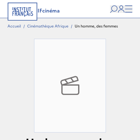
IFcinéma
Recherche
user
Men
Accueil
/
Cinémathèque Afrique
/
Un homme, des femmes