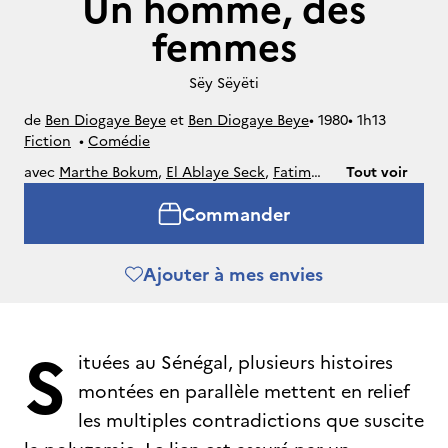
Un homme, des
femmes
Sëy Sëyëti
de
Ben Diogaye Beye
et
Ben Diogaye Beye
• 
1980
• 
1h13
Fiction
• 
Comédie
avec
Marthe Bokum
,
El Ablaye Seck
,
Fatim
Tout voir
Diagne
,
Alem Teshome
,
Abou Kamara
,
Commander
Alioune Cissé
,
Dienaba Niang
,
Babou Faye
,
Magaye Niang
Ajouter à mes envies
S
ituées au Sénégal, plusieurs histoires
montées en parallèle mettent en relief
les multiples contradictions que suscite