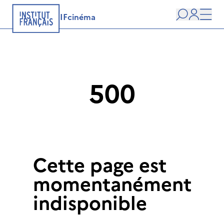
IFcinéma
Recherche
user
Men
500
Cette page est
momentanément
indisponible