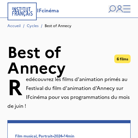
IFcinéma
Recherche
user
Men
Accueil
/
Cycles
/
Best of Annecy
Best of
Annecy
6 films
R
edécouvrez les films d'animation primés au
Festival du film d'animation d'Annecy sur
IFcinéma pour vos programmations du mois
de juin !
Film musical, Portrait
•
2024
•
14min