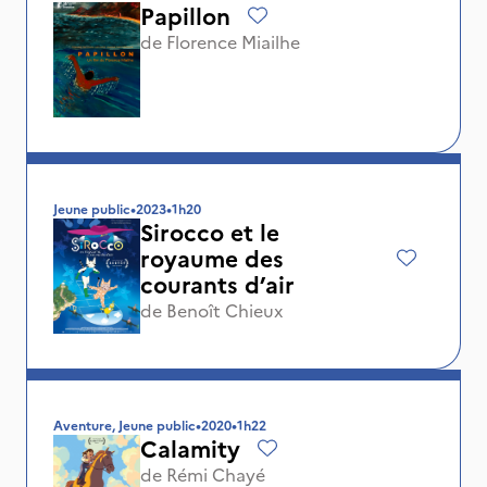
Papillon
de
Florence Miailhe
Jeune public
•
2023
•
1h20
Sirocco et le
royaume des
courants d’air
de
Benoît Chieux
Aventure, Jeune public
•
2020
•
1h22
Calamity
de
Rémi Chayé