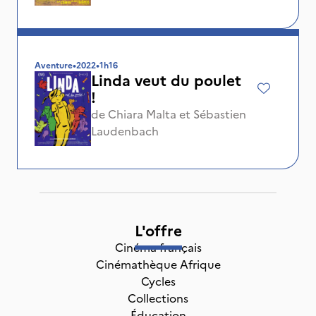
Aventure
•
2022
•
1h16
Linda veut du poulet
!
de
Chiara Malta
et
Sébastien
Laudenbach
L'offre
Cinéma français
Cinémathèque Afrique
Cycles
Collections
Éducation